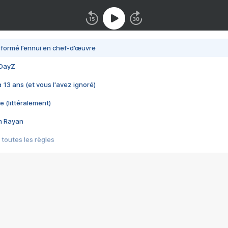
nsformé l’ennui en chef-d’œuvre
 DayZ
 a 13 ans (et vous l'avez ignoré)
e (littéralement)
im Rayan
 toutes les règles
s les jeux vidéo
us choquant de Rockstar ? - Le scandale BULLY
e plus moche de Steam
du RÊVE tourne au CAUCHEMAR